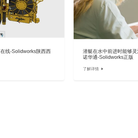
线-Solidworks陕西西
潜艇在水中前进时能够灵活
诺华通-Solidworks正版
了解详情

1
2
>>