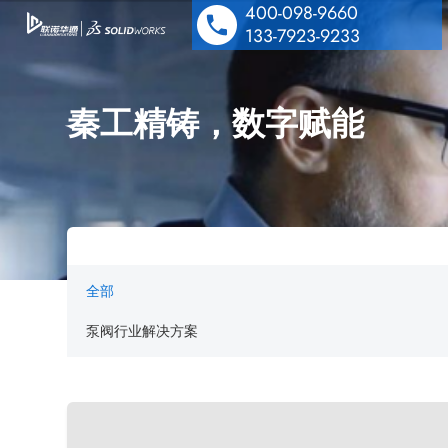
400-098-9660
133-7923-9233
秦工精铸，数字赋能
SOLIDWORKS 设计
多学科仿真
工业设备解决方案
数据管理协作
全部
医疗器械解决方案
机电协同一体化
行业解决方案&应用案例
泵阀行业解决方案
泵阀行业解决方案
数字化营销
技术培训服务
汽车零部件解决方案
公司动态
技术服务
能源与材料解决方案
技术交流
公司介绍