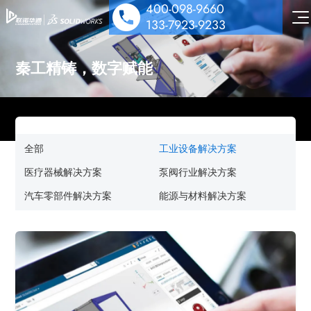
400-098-9660
133-7923-9233
秦工精铸，数字赋能
SOLIDWORKS 设计
全部
工业设备解决方案
多学科仿真
工业设备解决方案
医疗器械解决方案
泵阀行业解决方案
数据管理协作
汽车零部件解决方案
能源与材料解决方案
医疗器械解决方案
机电协同一体化
行业解决方案&应用案例
泵阀行业解决方案
数字化营销
技术培训服务
汽车零部件解决方案
公司动态
技术服务
能源与材料解决方案
技术交流
公司介绍
行业案例