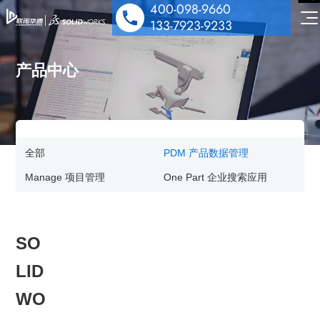
400-098-9660
133-7923-9233
产品中心
SOLIDWORKS 设计
全部
PDM 产品数据管理
多学科仿真
工业设备解决方案
Manage 项目管理
One Part 企业搜索应用
数据管理协作
医疗器械解决方案
机电协同一体化
行业解决方案&应用案例
泵阀行业解决方案
SO
数字化营销
技术培训服务
汽车零部件解决方案
公司动态
LID
技术服务
能源与材料解决方案
技术交流
WO
公司介绍
行业案例