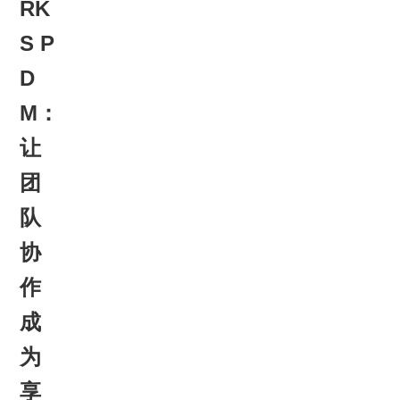
RK
就业机会
S P
企业文化
D
M：
让
团
队
协
作
成
为
享