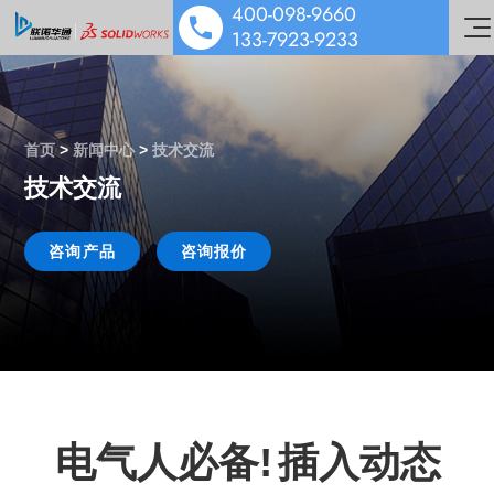
400-098-9660
133-7923-9233
首页
>
新闻中心
>
技术交流
技术交流
SOLIDWORKS 设计
多学科仿真
咨询产品
咨询报价
工业设备解决方案
数据管理协作
医疗器械解决方案
机电协同一体化
行业解决方案&应用案例
泵阀行业解决方案
数字化营销
技术培训服务
汽车零部件解决方案
公司动态
技术服务
能源与材料解决方案
技术交流
电气人必备
!
插入动态
公司介绍
行业案例