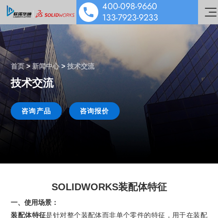
400-098-9660
133-7923-9233
首页
>
新闻中心
>
技术交流
技术交流
SOLIDWORKS 设计
多学科仿真
咨询产品
咨询报价
工业设备解决方案
数据管理协作
医疗器械解决方案
机电协同一体化
行业解决方案&应用案例
泵阀行业解决方案
数字化营销
技术培训服务
汽车零部件解决方案
公司动态
SOLIDWORKS装配体特征
技术服务
能源与材料解决方案
技术交流
一、使用场景：
公司介绍
装配体特征
是针对整个装配体而非单个零件的特征，用于在装配
行业案例